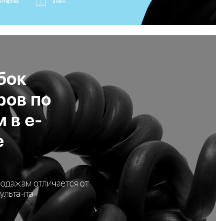
нтариев
3 мин.
бок
ов по
 в е-
е
одажам отличается от
ультанта