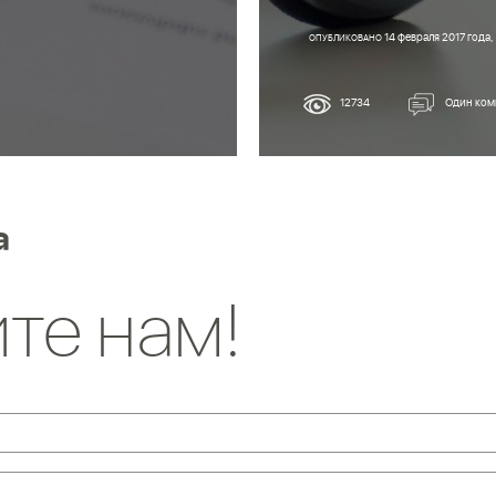
14 февраля 2017 года
ОПУБЛИКОВАНО
12734
Один ком
а
те нам!