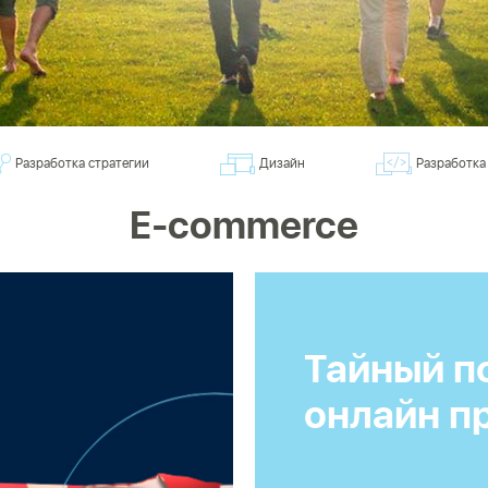
Разработка стратегии
Дизайн
Разработка
E-commerce
Тайный п
онлайн п