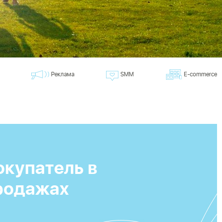
Реклама
SMM
E-commerce
окупатель в
родажах