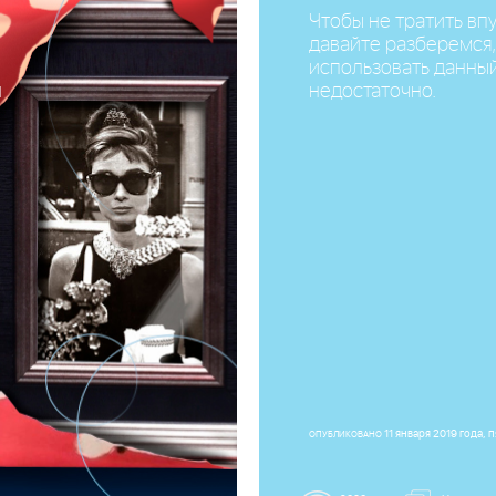
Чтобы не тратить вп
давайте разберемся,
использовать данный
и
недостаточно.
11 января 2019 года, 
ОПУБЛИКОВАНО