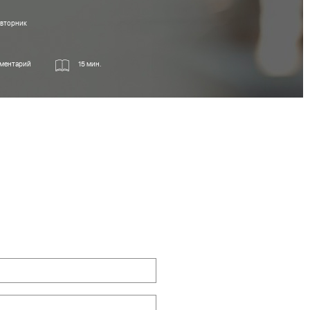
, вторник
ментарий
15 мин.