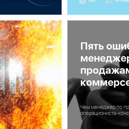
2686
Нет комме
Пять оши
менеджер
продажам
коммерс
Чем менеджер по пр
операциониста-конс