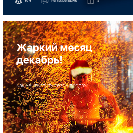
5916
Нет комментариев
8
Жаркий месяц
декабрь!
Как не упустить сезон продаж.