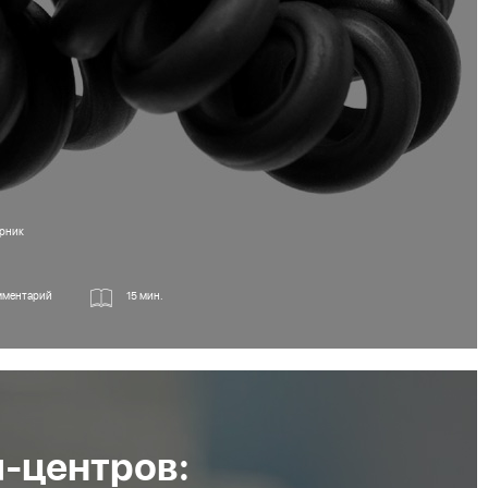
орник
мментарий
15 мин.
л-центров: